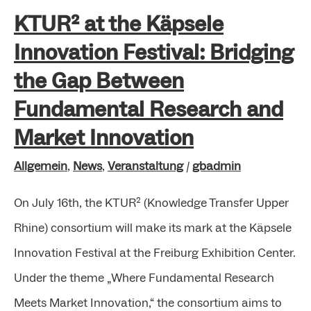
KTUR² at the Käpsele
and
Market
Innovation Festival: Bridging
Innovation
the Gap Between
Fundamental Research and
Market Innovation
Allgemein
,
News
,
Veranstaltung
/
gbadmin
On July 16th, the KTUR² (Knowledge Transfer Upper
Rhine) consortium will make its mark at the Käpsele
Innovation Festival at the Freiburg Exhibition Center.
Under the theme „Where Fundamental Research
Meets Market Innovation,“ the consortium aims to