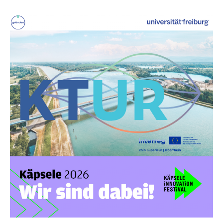
KTUR²
at
the
Käpsele
Innovation
Festival:
Bridging
the
Gap
Between
Fundamental
Research