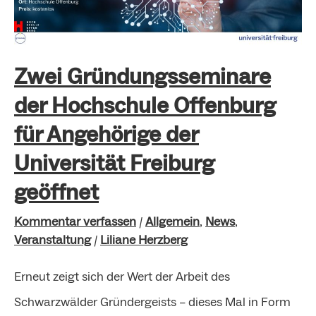
Offenburg
für
Angehörige
Zwei Gründungsseminare
der
der Hochschule Offenburg
Universität
für Angehörige der
Freiburg
Universität Freiburg
geöffnet
geöffnet
Kommentar verfassen
/
Allgemein
,
News
,
Veranstaltung
/
Liliane Herzberg
Erneut zeigt sich der Wert der Arbeit des
Schwarzwälder Gründergeists – dieses Mal in Form