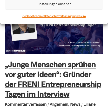
Einstellungen ansehen
„Junge
Cookie-Richtlinie
Datenschutzerklärung
Impressum
Menschen
sprühen
vor
guter
Ideen“:
Gründer
„Junge Menschen sprühen
der
vor guter Ideen“: Gründer
FRENI
der FRENI Entrepreneurship
Entrepreneurship
Tagen im Interview
Tagen
im
Kommentar verfassen
/
Allgemein
,
News
/
Liliane