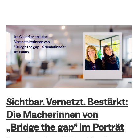
Sichtbar.
Vernetzt.
Bestärkt:
Die
Macherinnen
von
„Bridge
Sichtbar. Vernetzt. Bestärkt:
the
Die Macherinnen von
gap“
„Bridge the gap“ im Porträt
im