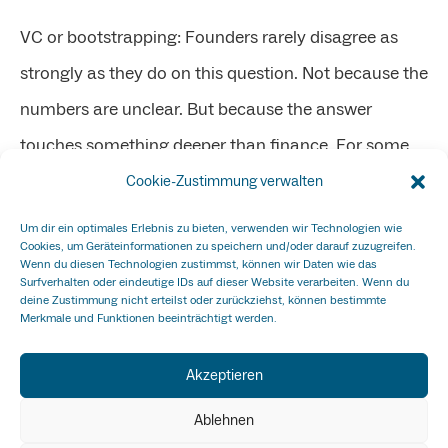
VC or bootstrapping: Founders rarely disagree as
strongly as they do on this question. Not because the
numbers are unclear. But because the answer
touches something deeper than finance. For some,
Venture Capital represents possibility. The chance to
Cookie-Zustimmung verwalten
tackle problems at a scale that would otherwise be
Um dir ein optimales Erlebnis zu bieten, verwenden wir Technologien wie
Cookies, um Geräteinformationen zu speichern und/oder darauf zuzugreifen.
unreachable. For others, bootstrapping represents
Wenn du diesen Technologien zustimmst, können wir Daten wie das
Surfverhalten oder eindeutige IDs auf dieser Website verarbeiten. Wenn du
integrity. Building something
deine Zustimmung nicht erteilst oder zurückziehst, können bestimmte
Merkmale und Funktionen beeinträchtigt werden.
Weiterlesen »
Akzeptieren
Ablehnen