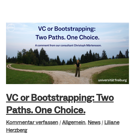
VC
or
Bootstrapping:
Two
Paths.
One
Choice.
VC or Bootstrapping: Two
Paths. One Choice.
Kommentar verfassen
/
Allgemein
,
News
/
Liliane
Herzberg