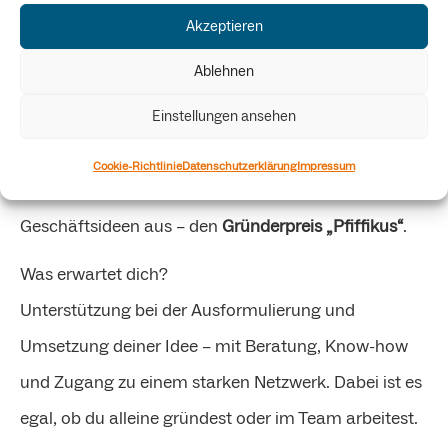
Akzeptieren
Dann bist du beim
„Pfiffikus“ Gründerideenpreis
genau richtig.
Ablehnen
Einstellungen ansehen
Zusammen mit den Fakultäten und dem
Gründungsbüro der Universität Freiburg lobt die
Cookie-Richtlinie
Datenschutzerklärung
Impressum
Bildungsstiftung Rhenania
einen Preis für smarte
Geschäftsideen aus – den
Gründerpreis „Pfiffikus“
.
Was erwartet dich?
Unterstützung bei der Ausformulierung und
Umsetzung deiner Idee – mit Beratung, Know-how
und Zugang zu einem starken Netzwerk. Dabei ist es
egal, ob du alleine gründest oder im Team arbeitest.