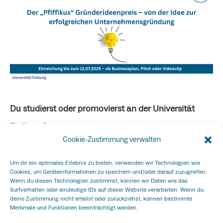
Du studierst oder promovierst an der Universität
Freiburg?
Cookie-Zustimmung verwalten
Ein Problem aus dem Alltag hat dich auf eine
Geschäftsidee gebracht? Oder beschäftigen dich die
Um dir ein optimales Erlebnis zu bieten, verwenden wir Technologien wie
Cookies, um Geräteinformationen zu speichern und/oder darauf zuzugreifen.
Ergebnisse deiner Bachelor-, Masterarbeit oder
Wenn du diesen Technologien zustimmst, können wir Daten wie das
Surfverhalten oder eindeutige IDs auf dieser Website verarbeiten. Wenn du
Promotion so sehr, dass du überzeugt bist, daraus
deine Zustimmung nicht erteilst oder zurückziehst, können bestimmte
Merkmale und Funktionen beeinträchtigt werden.
mehr machen zu können?