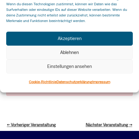
Erfolgsgeschichte
Wenn du diesen Technologien zustimmst, können wir Daten wie das
Surfverhalten oder eindeutige IDs auf dieser Website verarbeiten. Wenn du
deine Zustimmung nicht erteilst oder zurückziehst, können bestimmte
n: Dein Weg zum
Merkmale und Funktionen beeinträchtigt werden.
erfolgreichen
Akzeptieren
Ablehnen
Health-Startup!
Einstellungen ansehen
Cookie-Richtlinie
Datenschutzerklärung
Impressum
This listing has been expired.
←
Vorheriger Veranstaltung
Nächster Veranstaltung
→