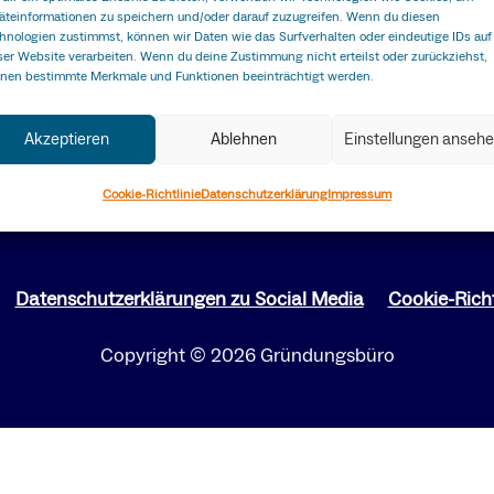
äteinformationen zu speichern und/oder darauf zuzugreifen. Wenn du diesen
hnologien zustimmst, können wir Daten wie das Surfverhalten oder eindeutige IDs auf
ser Website verarbeiten. Wenn du deine Zustimmung nicht erteilst oder zurückziehst,
nen bestimmte Merkmale und Funktionen beeinträchtigt werden.
Akzeptieren
Ablehnen
Einstellungen anseh
Cookie-Richtlinie
Datenschutzerklärung
Impressum
Nächster Veranstaltung
→
Datenschutzerklärungen zu Social Media
Cookie-Richt
Copyright © 2026 Gründungsbüro