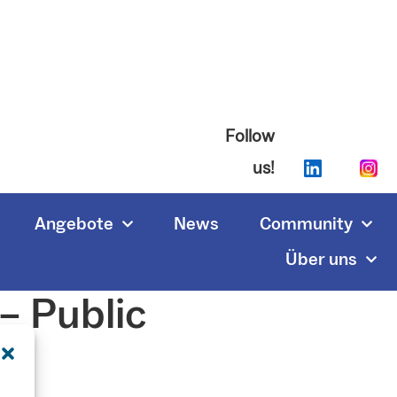
Follow
us!
Angebote
News
Community
Über uns
– Public